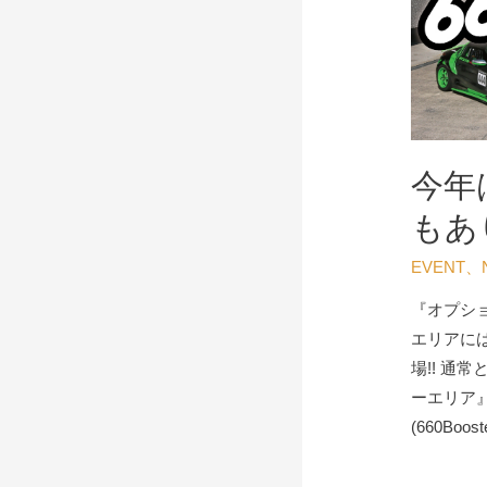
今年
もあり
EVENT
、
『オプショ
エリアには
場!! 通
ーエリア
(660Boost