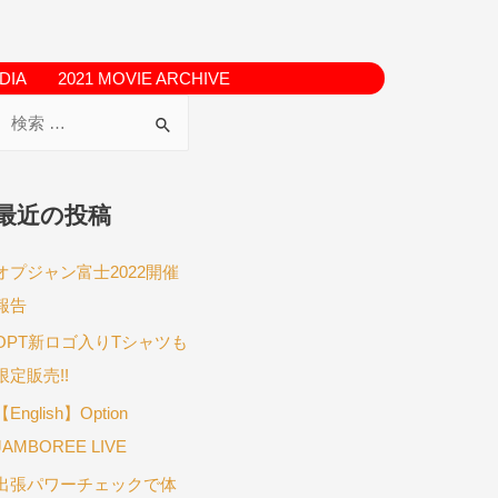
DIA
2021 MOVIE ARCHIVE
最近の投稿
オプジャン富士2022開催
報告
OPT新ロゴ入りTシャツも
限定販売!!
【English】Option
JAMBOREE LIVE
出張パワーチェックで体